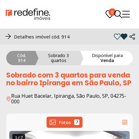
0
0
Detalhes imóvel cód. 914
Cód.
Sobrado 3
Disponível para
914
quartos
Venda
Sobrado com 3 quartos para venda
no bairro Ipiranga em São Paulo, SP
Rua Huet Bacelar, Ipiranga, São Paulo, SP, 04275-
000
Fotos
7
1 / 7