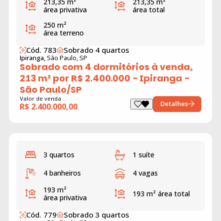
213,35 m²
213,35 m²
área privativa
área total
250 m²
área terreno
Cód. 783
Sobrado 4 quartos
Ipiranga,
São Paulo, SP
Sobrado com 4 dormitórios à venda,
213 m² por R$ 2.400.000 - Ipiranga -
São Paulo/SP
Valor de venda
Detalhes
R$ 2.400.000,00
3 quartos
1 suíte
4 banheiros
4 vagas
193 m²
193 m²
área total
área privativa
Cód. 779
Sobrado 3 quartos