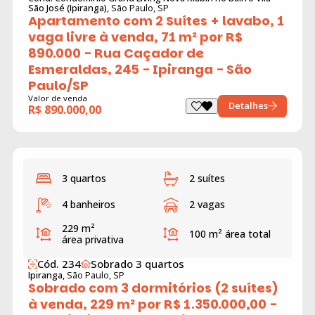
São José (Ipiranga),
São Paulo, SP
Apartamento com 2 Suítes + lavabo, 1
vaga livre à venda, 71 m² por R$
890.000 - Rua Caçador de
Esmeraldas, 245 - Ipiranga - São
Paulo/SP
Valor de venda
Detalhes
R$ 890.000,00
3 quartos
2 suítes
4 banheiros
2 vagas
229 m²
100 m²
área total
área privativa
Cód. 234
Sobrado 3 quartos
Ipiranga,
São Paulo, SP
Sobrado com 3 dormitórios (2 suítes)
à venda, 229 m² por R$ 1.350.000,00 -