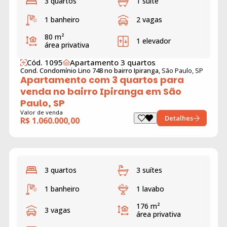
3 quartos
1 suíte
1 banheiro
2 vagas
80 m²
1 elevador
área privativa
Cód. 1095
Apartamento 3 quartos
Cond. Condomínio Lino 748 no bairro Ipiranga,
São Paulo, SP
Apartamento com 3 quartos para
venda no bairro Ipiranga em São
Paulo, SP
Valor de venda
Detalhes
R$ 1.060.000,00
3 quartos
3 suítes
1 banheiro
1 lavabo
176 m²
3 vagas
área privativa