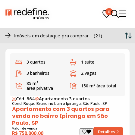
0
0
Imóveis em destaque pra comprar (21)
3 quartos
1 suíte
3 banheiros
2 vagas
85 m²
150 m²
área total
área privativa
Cód. 864
Apartamento 3 quartos
Cond. Roque Bruno no bairro Ipiranga,
São Paulo, SP
Apartamento com 3 quartos para
venda no bairro Ipiranga em São
Paulo, SP
Valor de venda
Detalhes
R$ 750.000,00