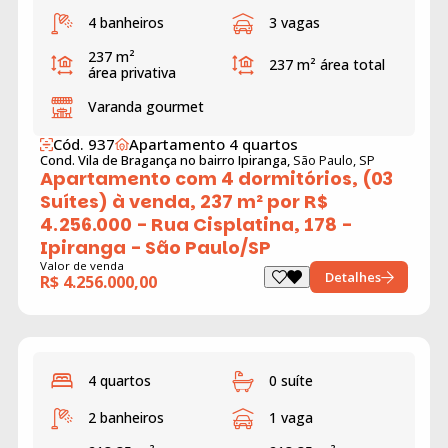
4 banheiros
3 vagas
237 m²
237 m²
área total
área privativa
Varanda gourmet
Cód. 937
Apartamento 4 quartos
Cond. Vila de Bragança no bairro Ipiranga,
São Paulo, SP
Apartamento com 4 dormitórios, (03
Suítes) à venda, 237 m² por R$
4.256.000 - Rua Cisplatina, 178 -
Ipiranga - São Paulo/SP
Valor de venda
Detalhes
R$ 4.256.000,00
4 quartos
0 suíte
2 banheiros
1 vaga