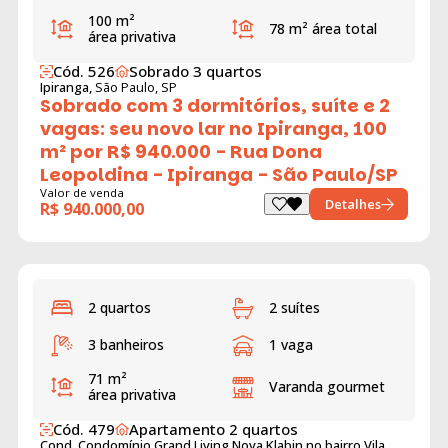
100 m²
78 m²
área total
área privativa
Cód. 526
Sobrado 3 quartos
Ipiranga,
São Paulo, SP
Sobrado com 3 dormitórios, suíte e 2
vagas: seu novo lar no Ipiranga, 100
m² por R$ 940.000 - Rua Dona
Leopoldina - Ipiranga - São Paulo/SP
Valor de venda
Detalhes
R$ 940.000,00
2 quartos
2 suítes
3 banheiros
1 vaga
71 m²
Varanda gourmet
área privativa
Cód. 479
Apartamento 2 quartos
Cond. Condomínio Grand Living Nova Klabin no bairro Vila