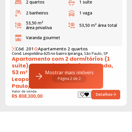
2 quartos
1 suíte
2 banheiros
1 vaga
53,50 m²
53,50 m²
área total
área privativa
Varanda gourmet
Cód. 201
Apartamento 2 quartos
Cond. Leopoldina 625 no bairro Ipiranga,
São Paulo, SP
Apartamento com 2 dormitórios (1
suíte) + deposito privativo à venda,
53 m² por R$ 808.300 - Rua Dona
Mostrar mais imóveis
Leopoldina, 625 - Ipiranga - São
Página 2 de 2
Paulo/SP
Valor de venda
Detalhes
R$ 808.300,00