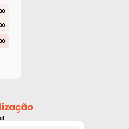
00
00
00
lização
e!