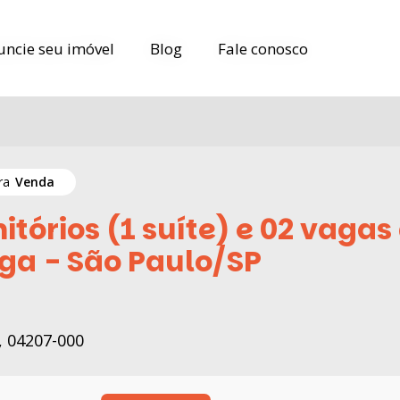
uncie seu imóvel
uncie seu imóvel
Blog
Blog
Fale conosco
Fale conosco
ara
Venda
órios (1 suíte) e 02 vagas 
nga - São Paulo/SP
, 04207-000