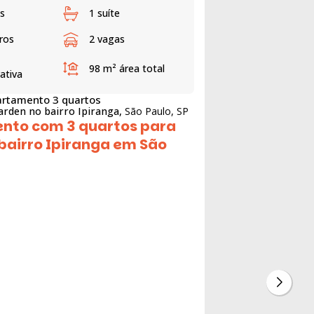
s
1 suíte
ros
2 vagas
98 m²
área total
vativa
rtamento 3 quartos
arden no bairro Ipiranga,
São Paulo, SP
nto com 3 quartos para
bairro Ipiranga em São