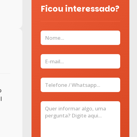
Ficou interessado?
o
l