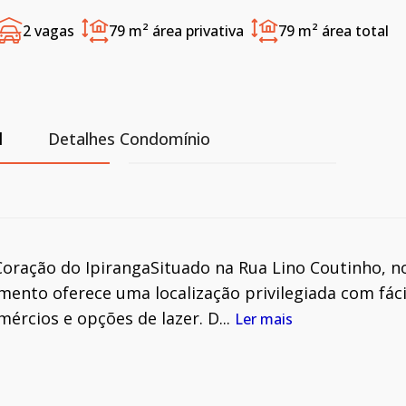
2 vagas
79 m²
área privativa
79 m²
área total
l
Detalhes Condomínio
oração do IpirangaSituado na Rua Lino Coutinho, n
mento oferece uma localização privilegiada com fáci
ércios e opções de lazer. D...
Ler mais