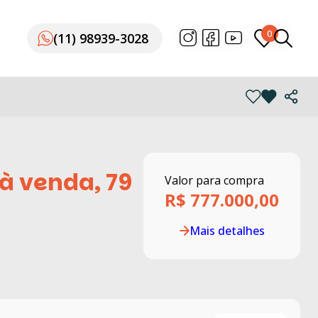
0
0
(11) 98939-3028
(11) 98939-3028
à venda, 79
Valor para compra
R$ 777.000,00
Mais detalhes