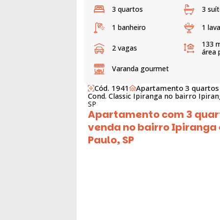
3 quartos
3 suí
1 banheiro
1 lav
133 
2 vagas
área 
Varanda gourmet
Cód. 1941
Apartamento 3 quartos
Cond. Classic Ipiranga no bairro Ipira
SP
Apartamento com 3 quar
venda no bairro Ipiranga
Paulo, SP