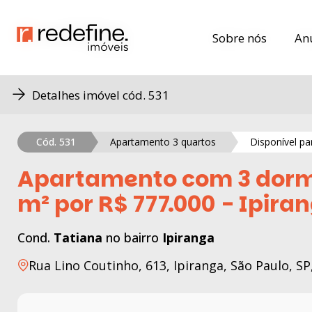
Sobre nós
Sobre nós
An
An
Detalhes imóvel cód. 531
Cód. 531
Apartamento 3 quartos
Disponível p
Apartamento com 3 dormit
m² por R$ 777.000 - Ipira
Cond.
Tatiana
no bairro
Ipiranga
Rua Lino Coutinho, 613, Ipiranga, São Paulo, SP