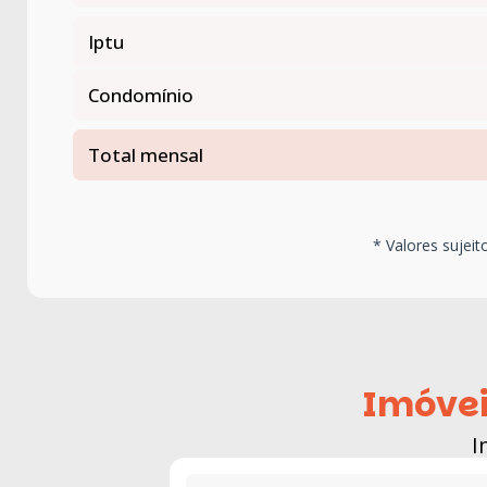
Iptu
Condomínio
Total mensal
* Valores sujeit
Imóvei
I