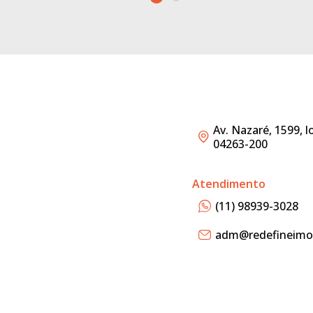
Av. Nazaré, 1599, l
04263-200
Atendimento
(11) 98939-3028
adm@redefineimov