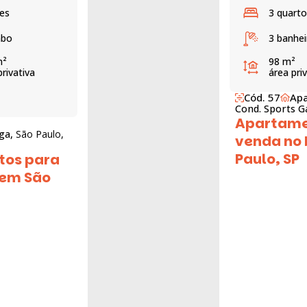
tes
3 quarto
abo
3 banhei
m²
98 m²
privativa
área pri
Cód. 57
Apa
Cond. Sports G
Apartame
nga,
São Paulo,
venda no 
Paulo, SP
tos para
 em São