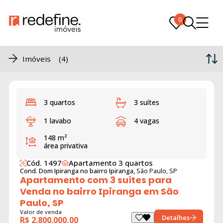
0
0
Imóveis (4)
3 quartos
3 suítes
1 lavabo
4 vagas
148 m²
área privativa
Cód. 1497
Apartamento 3 quartos
Cond. Dom Ipiranga no bairro Ipiranga,
São Paulo, SP
Apartamento com 3 suítes para
Venda no bairro Ipiranga em São
Paulo, SP
Valor de venda
Detalhes
R$ 2.800.000,00